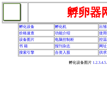
孵卵器网站ww
孵化设备
孵化机
出雏
价格速查
功能介绍
使用
设备图片
电脑控制柜
控温
书 籍
报刊杂志
网址
搜索引擎
合资入股
供求
孵化设备图片
1
.
2
.
3
.
4
.
5
.