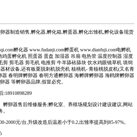
孵卵器制造销售,孵化器,孵化箱,孵蛋器,孵化出雏机,孵化设备现货
com孵化器 www.fudanji.com孵蛋机 www.dianfuji.com电孵机
全自动鸡蛋孵化机 照蛋器 蛋盘 加湿器 吊扇 电热管 温度控制器 湿度
剪 剪毛器 剪毛机 电推剪 牛羊舔砖舔块 饮水鸡眼镜草机 填饲
禽器材设备,还有板栗脱刺机脱壳机 核桃机- 青核桃脱皮机(又名青
卵器 春明牌孵卵器 春明方通孵卵器 海孵牌孵卵器 海鸥牌孵卵器
卵器 等孵卵器品牌,假冒必究。
:18910898289
、孵卵器售后维修服务;孵化室、养殖场规划设计建设建议,网站
务。
2000元/台,升级改造后温差小于0.2,出雏率提高到85-97%。
5