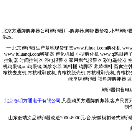
北京方通牌孵卵器公司孵卵器厂-孵卵器,孵卵器价格,小型孵卵器,
供应。
一 北京孵卵器生产基地现货销售www.fuhuaji.com孵化机 www.fuhuax
www.fuluanqi.com孵卵器 孵化机械 小型孵化机 www
控制器 时间控制器 停电报警器 家用燃气报警器 彩电遥控器 
机鸡眼镜om鸡眼镜 鸡饮水器 鸡料桶 鸡脚环 养殖饲料 畜禽注
核桃去皮机,青核桃剥皮机,青核桃脱壳机,青核桃剥壳机,青核桃
绿亨牌孵卵器 福辉牌孵卵器 
孵卵器销售电话:010
北京春明方通电子有限公司
,凡是购买方通牌孵卵器,客户只
制
山东低端次品孵卵器改造2000-8000元/台,安徽模拟老式孵卵器