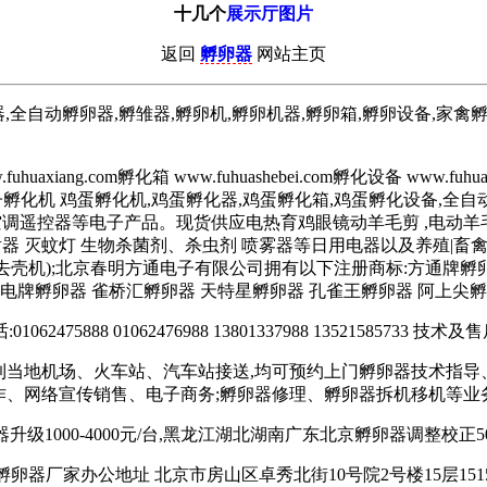
十几个
展示厅图片
返回
孵卵器
网站主页
全自动孵卵器,孵雏器,孵卵机,孵卵机器,孵卵箱,孵卵设备,家禽
iang.com孵化箱 www.fuhuashebei.com孵化设备 www.fuhuaqi.
.q鸡眼镜子孵化机 鸡蛋孵化机,鸡蛋孵化器,鸡蛋孵化箱,鸡蛋孵化设备,
空调遥控器等电子产品。现货供应电热育鸡眼镜动羊毛剪 ,电动羊毛
射器 灭蚊灯 生物杀菌剂、杀虫剂 喷雾器等日用电器以及养殖|畜
去壳机);北京春明方通电子有限公司拥有以下注册商标:方通牌孵
蓝电牌孵卵器 雀桥汇孵卵器 天特星孵卵器 孔雀王孵卵器 阿上尖孵
62475888 01062476988 13801337988 13521585733 技术及售后
要到当地机场、火车站、汽车站接送,均可预约上门孵卵器技术指导
作、网络宣传销售、电子商务;孵卵器修理、孵卵器拆机移机等业
升级1000-4000元/台,黑龙江湖北湖南广东北京孵卵器调整校正500-
孵卵器厂家办公地址 北京市房山区卓秀北街10号院2号楼15层151