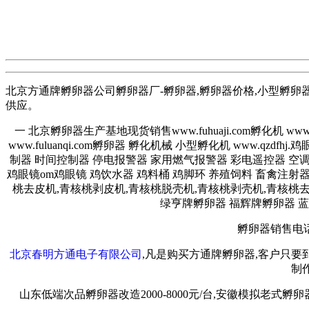
北京方通牌孵卵器公司孵卵器厂-孵卵器,孵卵器价格,小型孵卵器,
供应。
一 北京孵卵器生产基地现货销售www.fuhuaji.com孵化机 www.fuhuax
www.fuluanqi.com孵卵器 孵化机械 小型孵化机 www.
制器 时间控制器 停电报警器 家用燃气报警器 彩电遥控器 空
鸡眼镜om鸡眼镜 鸡饮水器 鸡料桶 鸡脚环 养殖饲料 畜禽注射
桃去皮机,青核桃剥皮机,青核桃脱壳机,青核桃剥壳机,青核桃
绿亨牌孵卵器 福辉牌孵卵器 
孵卵器销售电话:010
北京春明方通电子有限公司
,凡是购买方通牌孵卵器,客户只
制
山东低端次品孵卵器改造2000-8000元/台,安徽模拟老式孵卵器