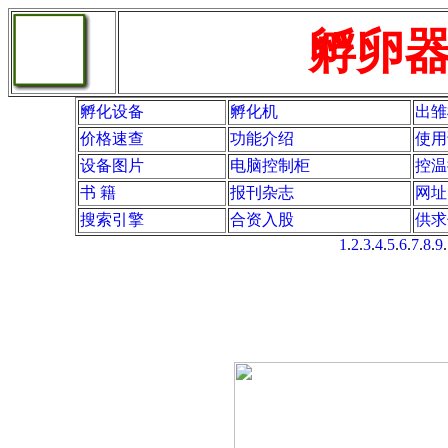
孵卵器网站
孵化设备
孵化机
出雏
价格速查
功能介绍
使用
设备图片
电脑控制柜
控温
书 籍
报刊杂志
网址
搜索引擎
合资入股
供求
1
.
2
.
3
.
4
.
5
.
6
.
7
.
8
.
9
.