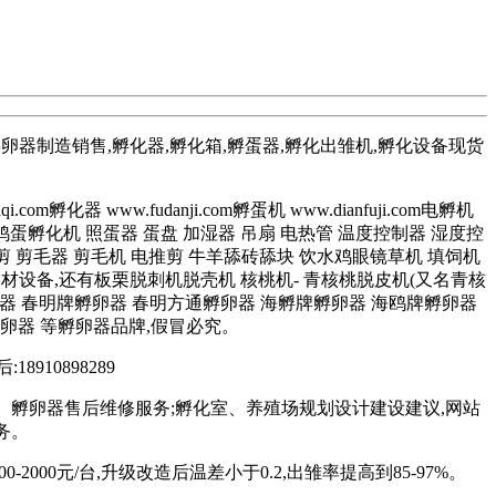
孵卵器制造销售,孵化器,孵化箱,孵蛋器,孵化出雏机,孵化设备现货
com孵化器 www.fudanji.com孵蛋机 www.dianfuji.com电孵机
全自动鸡蛋孵化机 照蛋器 蛋盘 加湿器 吊扇 电热管 温度控制器 湿度控
 剪毛器 剪毛机 电推剪 牛羊舔砖舔块 饮水鸡眼镜草机 填饲机
器材设备,还有板栗脱刺机脱壳机 核桃机- 青核桃脱皮机(又名青核
器 春明牌孵卵器 春明方通孵卵器 海孵牌孵卵器 海鸥牌孵卵器
卵器 等孵卵器品牌,假冒必究。
:18910898289
、孵卵器售后维修服务;孵化室、养殖场规划设计建设建议,网站
务。
2000元/台,升级改造后温差小于0.2,出雏率提高到85-97%。