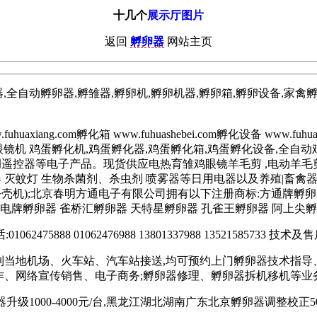
十几个
展示厅图片
返回
孵卵器
网站主页
全自动孵卵器,孵雏器,孵卵机,孵卵机器,孵卵箱,孵卵设备,家禽
iang.com孵化箱 www.fuhuashebei.com孵化设备 www.fuhuaqi.
qzdfhj.鸡眼镜机 鸡蛋孵化机,鸡蛋孵化器,鸡蛋孵化箱,鸡蛋孵化设备,
调遥控器等电子产品。现货供应电热育雏鸡眼镜羊毛剪 ,电动羊毛剪
器 灭蚊灯 生物杀菌剂、杀虫剂 喷雾器等日用电器以及养殖|畜禽
去壳机);北京春明方通电子有限公司拥有以下注册商标:方通牌孵卵
蓝电牌孵卵器 雀桥汇孵卵器 天特星孵卵器 孔雀王孵卵器 阿上尖孵
62475888 01062476988 13801337988 13521585733 技术及售后
要到当地机场、火车站、汽车站接送,均可预约上门孵卵器技术指导
作、网络宣传销售、电子商务;孵卵器修理、孵卵器拆机移机等业
升级1000-4000元/台,黑龙江湖北湖南广东北京孵卵器调整校正500-