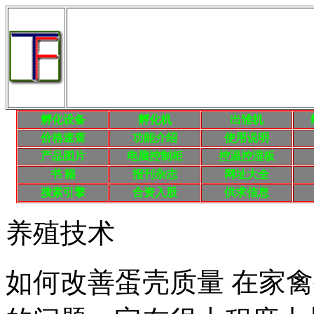
孵化设备
孵化机
出雏机
价格速查
功能介绍
使用说明
产品
图片
电脑控制柜
控温控湿板
书 籍
报刊杂志
网址大全
搜索
引擎
合资入股
供求信息
养殖技术
如何改善蛋壳质量 在家