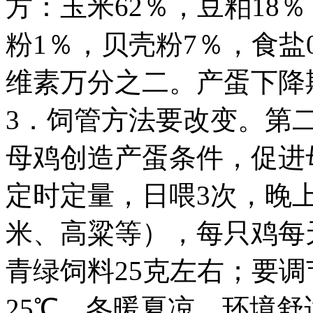
方：玉米62％，豆粕18
粉1％，贝壳粉7％，食盐
维素万分之二。产蛋下降
3．饲管方法要改变。第
母鸡创造产蛋条件，促进
定时定量，日喂3次，晚
米、高粱等），每只鸡每
青绿饲料25克左右；要调
25℃，冬暖夏凉，环境舒