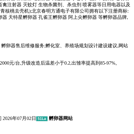
料 畜禽注射器 灭蚊灯 生物杀菌剂、杀虫剂 喷雾器等日用电器以及
机,青核桃去壳机);北京春明方通电子有限公司拥有以下注册商标:
器 天特星孵卵器 孔雀王孵卵器 阿上尖孵卵器 等孵卵器品牌,
、孵卵器售后维修服务;孵化室、养殖场规划设计建设建议,网站
000元/台,升级改造后温差小于0.2,出雏率提高到85-97%。
26年07月02日
孵卵器网站
51La