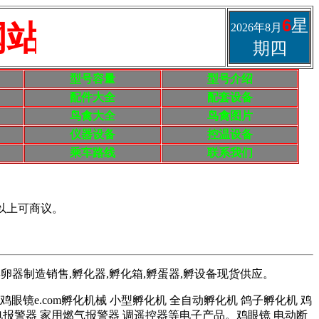
6
星
www.fuluanqi.com
2026年8月
期四
型号容量
型号介绍
配件大全
配套设备
鸟禽大全
鸟禽图片
仪器设备
控温设备
乘车路线
联系我们
以上可商议。
孵卵器制造销售,孵化器,孵化箱,孵蛋器,孵设备现货供应。
.fuhuaqi鸡眼镜e.com孵化机械 小型孵化机 全自动孵化机 鸽子孵化机 鸡
停电报警器 家用燃气报警器 调遥控器等电子产品。鸡眼镜 电动断