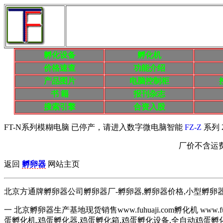
孵化设备
孵化机
价格速查
功能介绍
产品
图片
电脑控制柜
书 籍
报刊杂志
搜索
引擎
合资入股
FT-N系列模糊电脑 已停产，请进入数字微电脑智能
FZ-Z
系列 
厂价不含运
返回
孵卵器
网站主页
北京方通牌孵卵器公司孵卵器厂-孵卵器,孵卵器价格,小型孵卵器,
一 北京孵卵器生产基地现货销售www.fuhuaji.com孵化机 www.fuh
蛋孵化机,鸡蛋孵化器,鸡蛋孵化箱,鸡蛋孵化设备,全自动鸡蛋孵化