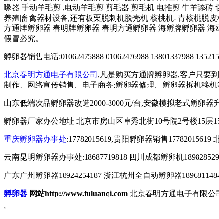
喙器 手动羊毛剪 ,电动羊毛剪 剪毛器 剪毛机 电推剪 牛羊舔砖
养殖|畜禽器材设备,还有板栗脱刺机脱壳机 核桃机- 青核桃脱
方通牌孵卵器 春明牌孵卵器 春明方通孵卵器 海孵牌孵卵器 海
假冒必究。
孵卵器销售电话:01062475888 01062476988 13801337988 1352
北京春明方通电子有限公司
,凡是购买方通牌孵卵器,客户只要
制作、网络宣传销售、电子商务;孵卵器修理、孵卵器拆机移机
山东低端次品孵卵器改造2000-8000元/台,安徽模拟老式孵卵器升级
孵卵器厂家办公地址 北京市房山区卓秀北街10号院2号楼15层15
重庆孵卵器办事处
:17782015619,贵阳孵卵器销售1778201
云南昆明孵卵器办事处:18687719818 四川成都孵卵机189828529
广东广州孵卵器18924254187 浙江杭州全自动孵卵器1896811484
孵卵器
网站http://www.fuluanqi.com
北京春明方通电子有限公司 