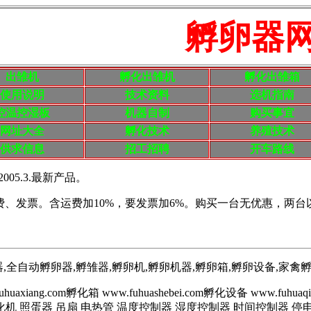
孵卵器网站 
出雏机
孵化出雏机
孵化出雏箱
使用说明
技术资料
选机指南
控温控湿板
机器自制
购买事宜
网址大全
孵化技术
养殖技术
供求信息
招工招聘
开车路线
2005.3.最新产品。
费、发票。含运费加10%，要发票加6%。购买一台无优惠，两台
全自动孵卵器,孵雏器,孵卵机,孵卵机器,孵卵箱,孵卵设备,家禽
uaxiang.com孵化箱 www.fuhuashebei.com孵化设备 www
机 照蛋器 吊扇 电热管 温度控制器 湿度控制器 时间控制器 