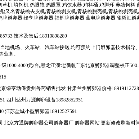
 切草机 填饲机 鸡眼镜 鸡眼罩 鸡饮水器 鸡料桶 鸡脚环 养殖饲
皮机(又名青核桃去皮机,青核桃剥皮机,青核桃脱壳机,青核桃剥壳
鸥牌孵卵器 绿亨牌孵卵器 福辉牌孵卵器 蓝电牌孵卵器 雀桥汇孵卵
1585733 技术及售后:18910898289
到当地机场、火车站、汽车站接送,均可预约上门孵卵器技术指导
等业务。
1000-4000元/台,黑龙江湖北湖南广东北京孵卵器调整校正500-2
15
5619 北京绿亨动保贵州兽药销售批发 甘肃兰州孵卵器价格18919112728
51 四川达州万源孵卵设备18982852951
0 江苏盐城小型孵卵器18912527591
北京方通牌孵卵器公司孵卵器厂 孵卵器网站 更新修改刷新时间 20