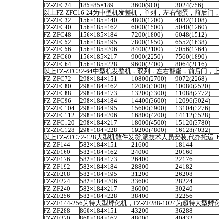
FZ-ZFC24
185×85×189
3600(900)
3024(756)
以上
FZ-ZFC16-24为中型机
发整机，单列，左右翻蛋，前后门
FZ-ZFC32
156×185×140
4800(1200)
4032(1008)
FZ-ZFC40
156×185×162
6000(1500)
5040(1260)
FZ-ZFC48
156×185×184
7200(1800)
6048(1512)
FZ-ZFC52
156×185×195
7800(1950)
6552(1638)
FZ-ZFC56
156×185×206
8400(2100)
7056(1764)
FZ-ZFC60
156×185×217
9000(2250)
7560(1890)
FZ-ZFC64
156×185×228
9600(2400)
8064(2016)
以上
FZ-ZFC32-64中型机发整机，双列，左右翻蛋，前后门
FZ-ZFC72
298×184×151
10800(2700)
9072(2268)
FZ-ZFC80
298×184×162
12000(3000)
10080(2520)
FZ-ZFC88
298×184×173
13200(3300)
11088(2772)
FZ-ZFC96
298×184×184
14400(3600)
12096(3024)
FZ-ZFC104
298×184×195
15600(3900)
13104(3276)
FZ-ZFC112
298×184×206
16800(4200)
14112(3528)
FZ-ZFC120
298×184×217
18000(4500)
15120(3780)
FZ-ZFC128
298×184×228
19200(4800)
16128(4032)
以上
FZ-ZFC72-128大型机散件发货,派技术人员安装,代办托运. 
FZ-ZF144
582×184×151
21600
18144
FZ-ZF160
582×184×162
24000
20160
FZ-ZF176
582×184×173
26400
22176
FZ-ZF192
582×184×184
28800
24182
FZ-ZF208
582×184×195
31200
26208
FZ-ZF224
582×184×206
33600
28224
FZ-ZF240
582×184×217
36000
30240
FZ-ZF256
582×184×228
38400
32256
FZ-ZF144-256为特大型孵化机，FZ-ZF288-1024为超特大型
FZ-ZF288
860×184×151
43200
36288
FZ-ZF320
860×184×162
48000
40432