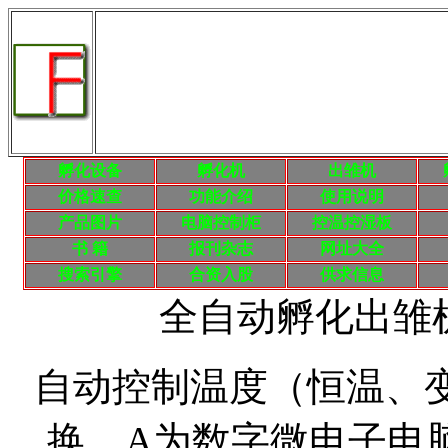
孵化设备
孵化机
出雏机
价格速查
功能介绍
使用说明
产品
图片
电脑控制柜
控温控湿板
书 籍
报刊杂志
网址大全
搜索
引擎
合资入股
供求信息
全自动孵化出雏
自动控制温度（恒温、
换，A为数字微电子电