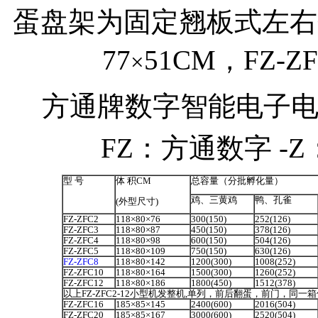
蛋盘架为固定翘板式左右翻蛋
77
51CM，FZ-ZFC
×
方通牌数字智能电子电
FZ：方通数字 -
型
号
体
积CM
总容量（分批孵化量
）
鸡、三黄鸡
鸭、孔雀
(
外型尺寸
)
FZ-ZFC2
118×80×76
300(150)
252(126)
FZ-ZFC3
118×80×87
450(150)
378(126)
FZ-ZFC4
118×80×98
600(150)
504(126)
FZ-ZFC5
118×80×109
750(150)
630(126)
FZ-ZFC8
118×80×142
1200(300)
1008(252)
FZ-ZFC10
118×80×164
1500(300)
1260(252)
FZ-ZFC12
118×80×186
1800(450)
1512(378)
以上
FZ-ZFC2-12小型机发整机,单列，前后翻蛋，前门，
FZ-ZFC16
185×85×145
2400(600)
2016(504)
FZ-ZFC20
185×85×167
3000(600)
2520(504)