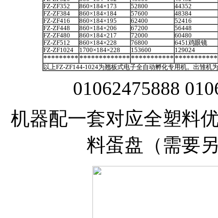
FZ-ZF352
860×184×173
52800
44352
FZ-ZF384
860×184×184
57600
48384
FZ-ZF416
860×184×195
62400
52416
FZ-ZF448
860×184×206
67200
56448
FZ-ZF480
860×184×217
72000
60480
FZ-ZF512
860×184×228
76800
6451鸡眼镜
FZ-ZF1024
1700×184×228
153600
129024
*********
*************
***********
***********
以上
FZ-ZF144-1024为翘板式电子全自动孵化专用机。出雏
01062475888 010
机器配一套对应全塑料
料蛋盘（需要