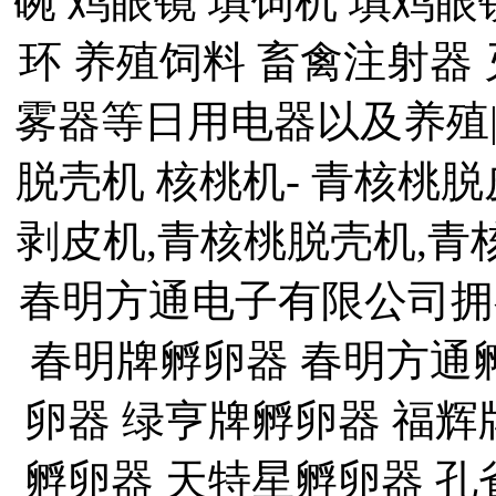
碗 鸡眼镜 填饲机 填鸡眼
环 养殖饲料 畜禽注射器
雾器等日用电器以及养殖
脱壳机 核桃机- 青核桃
剥皮机,青核桃脱壳机,青
春明方通电子有限公司拥
春明牌孵卵器 春明方通
卵器 绿亨牌孵卵器 福辉
孵卵器 天特星孵卵器 孔